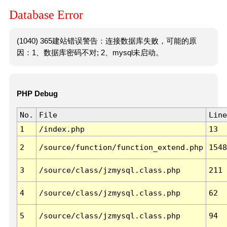
Database Error
(1040) 365建站错误警告：连接数据库失败，可能的原
因：1、数据库密码不对; 2、mysql未启动。
PHP Debug
No.
File
Line
1
/index.php
13
2
/source/function/function_extend.php
1548
3
/source/class/jzmysql.class.php
211
4
/source/class/jzmysql.class.php
62
5
/source/class/jzmysql.class.php
94