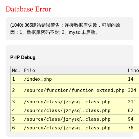
Database Error
(1040) 365建站错误警告：连接数据库失败，可能的原
因：1、数据库密码不对; 2、mysql未启动。
PHP Debug
No.
File
Line
1
/index.php
14
2
/source/function/function_extend.php
324
3
/source/class/jzmysql.class.php
211
4
/source/class/jzmysql.class.php
62
5
/source/class/jzmysql.class.php
94
6
/source/class/jzmysql.class.php
76