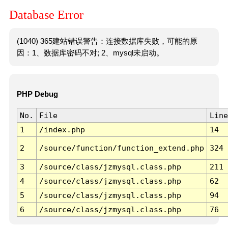
Database Error
(1040) 365建站错误警告：连接数据库失败，可能的原
因：1、数据库密码不对; 2、mysql未启动。
PHP Debug
No.
File
Line
1
/index.php
14
2
/source/function/function_extend.php
324
3
/source/class/jzmysql.class.php
211
4
/source/class/jzmysql.class.php
62
5
/source/class/jzmysql.class.php
94
6
/source/class/jzmysql.class.php
76