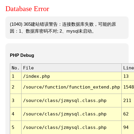
Database Error
(1040) 365建站错误警告：连接数据库失败，可能的原
因：1、数据库密码不对; 2、mysql未启动。
PHP Debug
No.
File
Line
1
/index.php
13
2
/source/function/function_extend.php
1548
3
/source/class/jzmysql.class.php
211
4
/source/class/jzmysql.class.php
62
5
/source/class/jzmysql.class.php
94