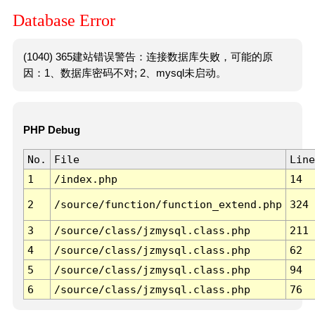
Database Error
(1040) 365建站错误警告：连接数据库失败，可能的原
因：1、数据库密码不对; 2、mysql未启动。
PHP Debug
No.
File
Line
1
/index.php
14
2
/source/function/function_extend.php
324
3
/source/class/jzmysql.class.php
211
4
/source/class/jzmysql.class.php
62
5
/source/class/jzmysql.class.php
94
6
/source/class/jzmysql.class.php
76