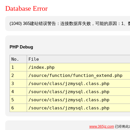
Database Error
(1040) 365建站错误警告：连接数据库失败，可能的原因：1、数
PHP Debug
No.
File
1
/index.php
2
/source/function/function_extend.php
3
/source/class/jzmysql.class.php
4
/source/class/jzmysql.class.php
5
/source/class/jzmysql.class.php
6
/source/class/jzmysql.class.php
www.365jz.com
已经将此