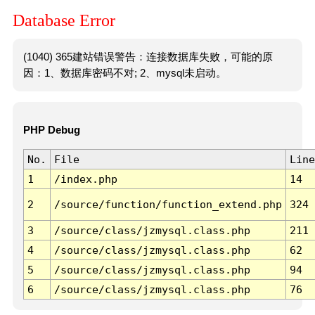
Database Error
(1040) 365建站错误警告：连接数据库失败，可能的原
因：1、数据库密码不对; 2、mysql未启动。
PHP Debug
No.
File
Line
1
/index.php
14
2
/source/function/function_extend.php
324
3
/source/class/jzmysql.class.php
211
4
/source/class/jzmysql.class.php
62
5
/source/class/jzmysql.class.php
94
6
/source/class/jzmysql.class.php
76