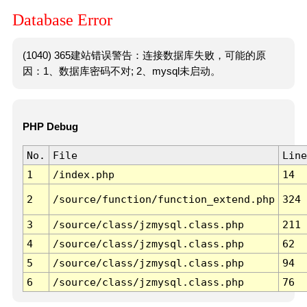
Database Error
(1040) 365建站错误警告：连接数据库失败，可能的原
因：1、数据库密码不对; 2、mysql未启动。
PHP Debug
No.
File
Line
1
/index.php
14
2
/source/function/function_extend.php
324
3
/source/class/jzmysql.class.php
211
4
/source/class/jzmysql.class.php
62
5
/source/class/jzmysql.class.php
94
6
/source/class/jzmysql.class.php
76