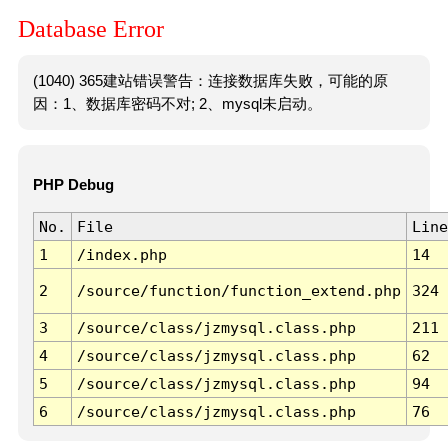
Database Error
(1040) 365建站错误警告：连接数据库失败，可能的原
因：1、数据库密码不对; 2、mysql未启动。
PHP Debug
No.
File
Line
1
/index.php
14
2
/source/function/function_extend.php
324
3
/source/class/jzmysql.class.php
211
4
/source/class/jzmysql.class.php
62
5
/source/class/jzmysql.class.php
94
6
/source/class/jzmysql.class.php
76