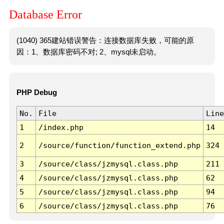
Database Error
(1040) 365建站错误警告：连接数据库失败，可能的原
因：1、数据库密码不对; 2、mysql未启动。
PHP Debug
No.
File
Line
1
/index.php
14
2
/source/function/function_extend.php
324
3
/source/class/jzmysql.class.php
211
4
/source/class/jzmysql.class.php
62
5
/source/class/jzmysql.class.php
94
6
/source/class/jzmysql.class.php
76