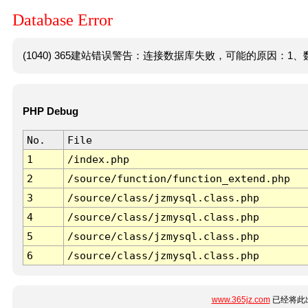
Database Error
(1040) 365建站错误警告：连接数据库失败，可能的原因：1、数
PHP Debug
No.
File
1
/index.php
2
/source/function/function_extend.php
3
/source/class/jzmysql.class.php
4
/source/class/jzmysql.class.php
5
/source/class/jzmysql.class.php
6
/source/class/jzmysql.class.php
www.365jz.com
已经将此