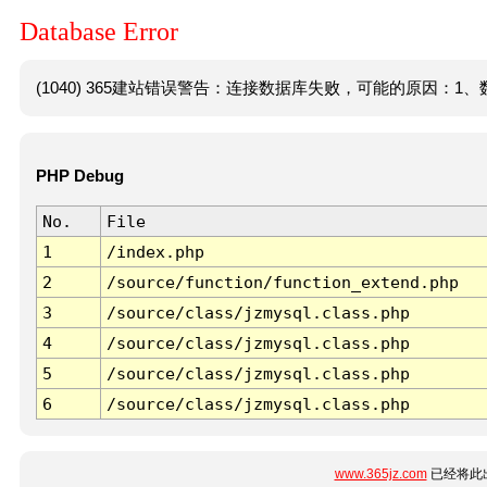
Database Error
(1040) 365建站错误警告：连接数据库失败，可能的原因：1、数
PHP Debug
No.
File
1
/index.php
2
/source/function/function_extend.php
3
/source/class/jzmysql.class.php
4
/source/class/jzmysql.class.php
5
/source/class/jzmysql.class.php
6
/source/class/jzmysql.class.php
www.365jz.com
已经将此