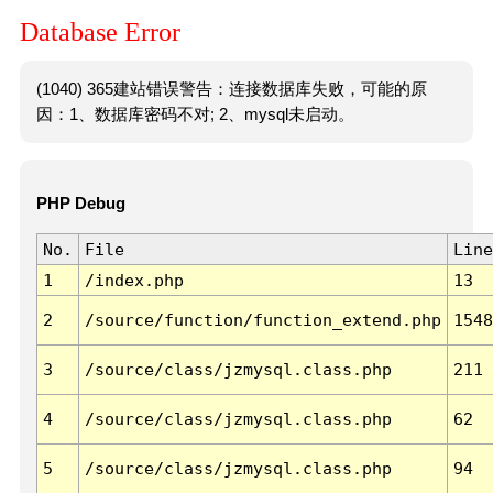
Database Error
(1040) 365建站错误警告：连接数据库失败，可能的原
因：1、数据库密码不对; 2、mysql未启动。
PHP Debug
No.
File
Line
1
/index.php
13
2
/source/function/function_extend.php
1548
3
/source/class/jzmysql.class.php
211
4
/source/class/jzmysql.class.php
62
5
/source/class/jzmysql.class.php
94