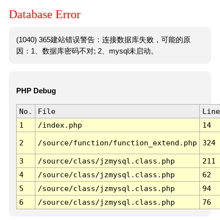
Database Error
(1040) 365建站错误警告：连接数据库失败，可能的原
因：1、数据库密码不对; 2、mysql未启动。
PHP Debug
No.
File
Line
1
/index.php
14
2
/source/function/function_extend.php
324
3
/source/class/jzmysql.class.php
211
4
/source/class/jzmysql.class.php
62
5
/source/class/jzmysql.class.php
94
6
/source/class/jzmysql.class.php
76