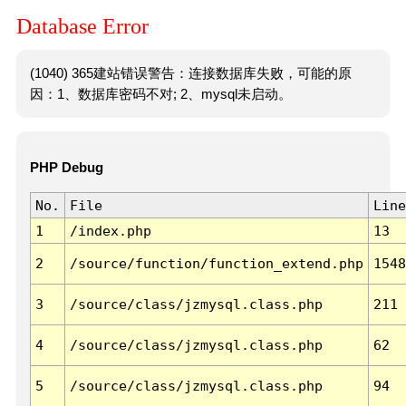
Database Error
(1040) 365建站错误警告：连接数据库失败，可能的原
因：1、数据库密码不对; 2、mysql未启动。
PHP Debug
No.
File
Line
1
/index.php
13
2
/source/function/function_extend.php
1548
3
/source/class/jzmysql.class.php
211
4
/source/class/jzmysql.class.php
62
5
/source/class/jzmysql.class.php
94