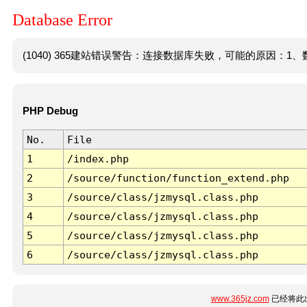
Database Error
(1040) 365建站错误警告：连接数据库失败，可能的原因：1、数
PHP Debug
No.
File
1
/index.php
2
/source/function/function_extend.php
3
/source/class/jzmysql.class.php
4
/source/class/jzmysql.class.php
5
/source/class/jzmysql.class.php
6
/source/class/jzmysql.class.php
www.365jz.com
已经将此