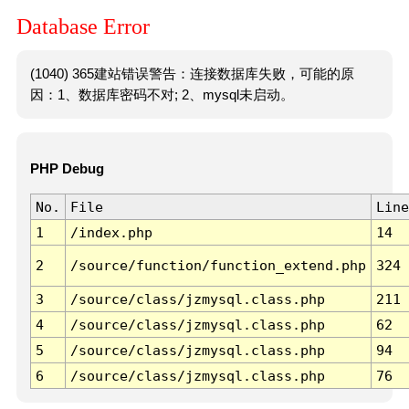
Database Error
(1040) 365建站错误警告：连接数据库失败，可能的原
因：1、数据库密码不对; 2、mysql未启动。
PHP Debug
No.
File
Line
1
/index.php
14
2
/source/function/function_extend.php
324
3
/source/class/jzmysql.class.php
211
4
/source/class/jzmysql.class.php
62
5
/source/class/jzmysql.class.php
94
6
/source/class/jzmysql.class.php
76