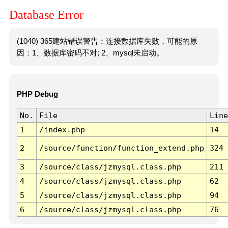
Database Error
(1040) 365建站错误警告：连接数据库失败，可能的原
因：1、数据库密码不对; 2、mysql未启动。
PHP Debug
No.
File
Line
1
/index.php
14
2
/source/function/function_extend.php
324
3
/source/class/jzmysql.class.php
211
4
/source/class/jzmysql.class.php
62
5
/source/class/jzmysql.class.php
94
6
/source/class/jzmysql.class.php
76