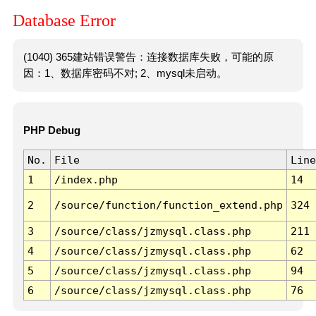
Database Error
(1040) 365建站错误警告：连接数据库失败，可能的原
因：1、数据库密码不对; 2、mysql未启动。
PHP Debug
No.
File
Line
1
/index.php
14
2
/source/function/function_extend.php
324
3
/source/class/jzmysql.class.php
211
4
/source/class/jzmysql.class.php
62
5
/source/class/jzmysql.class.php
94
6
/source/class/jzmysql.class.php
76