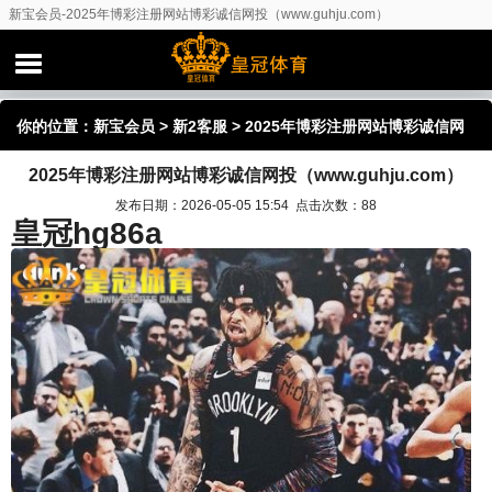
新宝会员-2025年博彩注册网站博彩诚信网投（www.guhju.com）
你的位置：
新宝会员
>
新2客服
> 2025年博彩注册网站博彩诚信网
2025年博彩注册网站博彩诚信网投（www.guhju.com）
投（www.guhju.com）
发布日期：2026-05-05 15:54 点击次数：88
皇冠hg86a