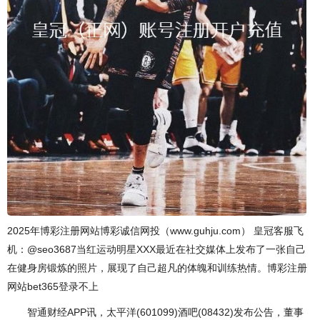
2025年博彩注册网站博彩诚信网投（www.guhju.com） 皇冠客服飞
机：@seo3687当红运动明星XXX最近在社交媒体上发布了一张自己
在健身房锻炼的照片，展现了自己超凡的体魄和训练热情。博彩注册
网站bet365登录不上
智通财经APP讯，太平洋(601099)酒吧(08432)发布公告，董事