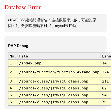
Database Error
(1040) 365建站错误警告：连接数据库失败，可能的原
因：1、数据库密码不对; 2、mysql未启动。
PHP Debug
No.
File
Line
1
/index.php
14
2
/source/function/function_extend.php
324
3
/source/class/jzmysql.class.php
211
4
/source/class/jzmysql.class.php
62
5
/source/class/jzmysql.class.php
94
6
/source/class/jzmysql.class.php
76