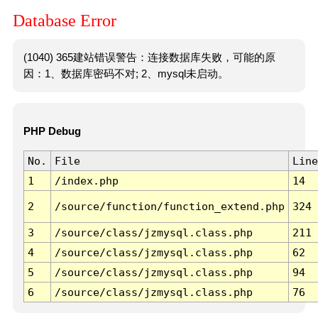
Database Error
(1040) 365建站错误警告：连接数据库失败，可能的原
因：1、数据库密码不对; 2、mysql未启动。
PHP Debug
No.
File
Line
1
/index.php
14
2
/source/function/function_extend.php
324
3
/source/class/jzmysql.class.php
211
4
/source/class/jzmysql.class.php
62
5
/source/class/jzmysql.class.php
94
6
/source/class/jzmysql.class.php
76