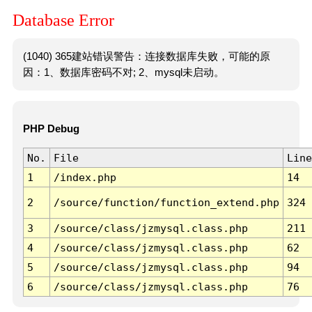
Database Error
(1040) 365建站错误警告：连接数据库失败，可能的原
因：1、数据库密码不对; 2、mysql未启动。
PHP Debug
No.
File
Line
1
/index.php
14
2
/source/function/function_extend.php
324
3
/source/class/jzmysql.class.php
211
4
/source/class/jzmysql.class.php
62
5
/source/class/jzmysql.class.php
94
6
/source/class/jzmysql.class.php
76