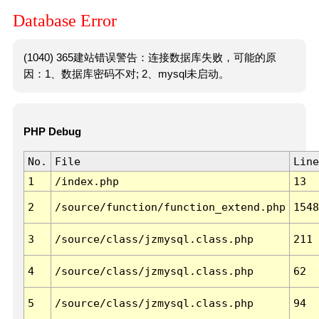
Database Error
(1040) 365建站错误警告：连接数据库失败，可能的原
因：1、数据库密码不对; 2、mysql未启动。
PHP Debug
No.
File
Line
1
/index.php
13
2
/source/function/function_extend.php
1548
3
/source/class/jzmysql.class.php
211
4
/source/class/jzmysql.class.php
62
5
/source/class/jzmysql.class.php
94