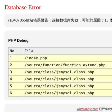
Database Error
(1040) 365建站错误警告：连接数据库失败，可能的原因：1、数
PHP Debug
No.
File
1
/index.php
2
/source/function/function_extend.php
3
/source/class/jzmysql.class.php
4
/source/class/jzmysql.class.php
5
/source/class/jzmysql.class.php
6
/source/class/jzmysql.class.php
www.365jz.com
已经将此