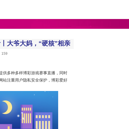
音丨大爷大妈，“硬核”相亲
：159
提供多种多样博彩游戏赛事直播，同时
网站注重用户隐私安全保护，博彩爱好