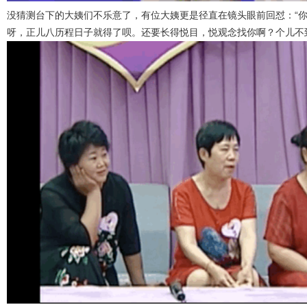
没猜测台下的大姨们不乐意了，有位大姨更是径直在镜头眼前回怼：“你
呀，正儿八历程日子就得了呗。还要长得悦目，悦观念找你啊？个儿不