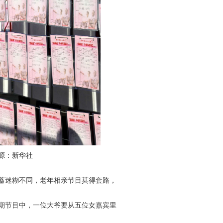
源：新华社
蓄迷糊不同，老年相亲节目莫得套路，
期节目中，一位大爷要从五位女嘉宾里