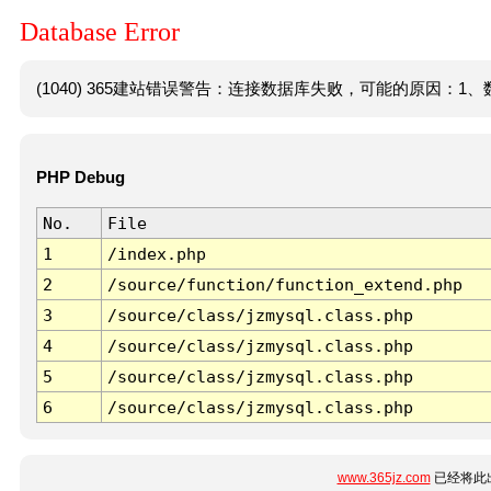
Database Error
(1040) 365建站错误警告：连接数据库失败，可能的原因：1、数
PHP Debug
No.
File
1
/index.php
2
/source/function/function_extend.php
3
/source/class/jzmysql.class.php
4
/source/class/jzmysql.class.php
5
/source/class/jzmysql.class.php
6
/source/class/jzmysql.class.php
www.365jz.com
已经将此