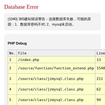
Database Error
(1040) 365建站错误警告：连接数据库失败，可能的原
因：1、数据库密码不对; 2、mysql未启动。
PHP Debug
No.
File
Line
1
/index.php
13
2
/source/function/function_extend.php
1548
3
/source/class/jzmysql.class.php
211
4
/source/class/jzmysql.class.php
62
5
/source/class/jzmysql.class.php
94