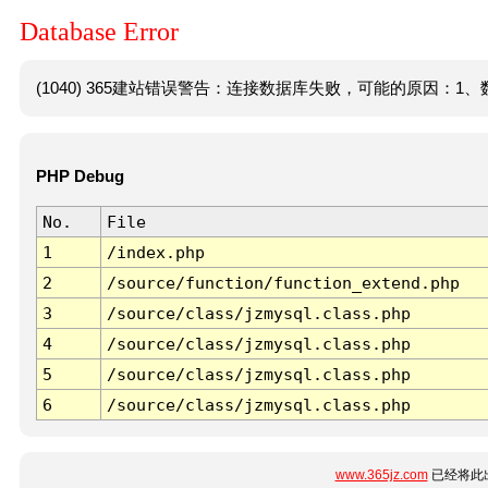
Database Error
(1040) 365建站错误警告：连接数据库失败，可能的原因：1、数
PHP Debug
No.
File
1
/index.php
2
/source/function/function_extend.php
3
/source/class/jzmysql.class.php
4
/source/class/jzmysql.class.php
5
/source/class/jzmysql.class.php
6
/source/class/jzmysql.class.php
www.365jz.com
已经将此