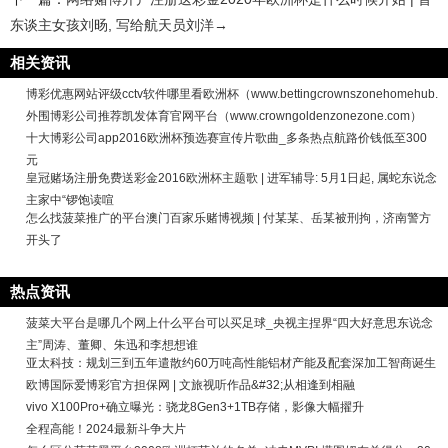
东谈主女孩刘旸, 写给航天员刘洋→
相关资讯
博彩优惠网站评级cctv软件哪里看欧洲杯（www.bettingcrownszonehomehub.
外围博彩公司推荐凯发体育官网平台（www.crowngoldenzonezone.com）
十大博彩公司app2016欧洲杯预选赛宣传片歌曲_多条热点航路价钱低至300
元
皇冠赌场注册免费送彩金2016欧洲杯主题歌 | 进军辅导: 5月1日起, 属蛇东说念
主家中“锣饱读喧
怎么找菠菜推广的平台澳门百家乐赌博视频 | 付某某、岳某被刑拘，济南警方
开头了
热点资讯
菠菜大平台是哪几个网上什么平台可以买足球_央视主捏界“四大好意思东说念
主”周涛、董卿、朱迅和李想想谁
亚太科技：规划三到五年遣散约60万吨高性能铝材产能及配套深加工智商诞生
欧博国际爱博彩官方担保网 | 文旅视听作品&#32;从相逢到相融
vivo X100Pro+确立曝光：骁龙8Gen3+1TB存储，影像大幅擢升
全程高能！2024最新斗争大片