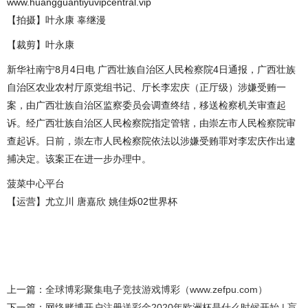
www.huangguantiyuvipcentral.vip
【拍摄】叶永康 辜继漫
【裁剪】叶永康
新华社南宁8月4日电 广西壮族自治区人民检察院4日通报，广西壮族
自治区农业农村厅原党组书记、厅长李宏庆（正厅级）涉嫌受贿一
案，由广西壮族自治区监察委员会调查终结，移送检察机关审查起
诉。经广西壮族自治区人民检察院指定管辖，由崇左市人民检察院审
查起诉。日前，崇左市人民检察院依法以涉嫌受贿罪对李宏庆作出逮
捕决定。该案正在进一步办理中。
菠菜中心平台
【运营】尤立川 唐嘉欣 姚佳烁02世界杯
上一篇：
全球博彩聚集电子竞技游戏博彩（www.zefpu.com）
下一篇：
网络赌博开户注册送彩金2020年欧洲杯是什么时候开始 | 盲