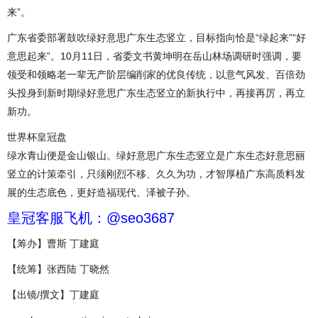
来”。
广东省委部署鼓吹绿好意思广东生态竖立，目标指向恰是“绿起来”“好
意思起来”。10月11日，省委文书黄坤明在岳山林场调研时强调，要
领受和领略老一辈无产阶层编削家的优良传统，以意气风发、百倍劲
头投身到新时期绿好意思广东生态竖立的新执行中，再接再厉，再立
新功。
世界杯皇冠盘
绿水青山便是金山银山。绿好意思广东生态竖立是广东生态好意思丽
竖立的计策牵引，只须刚烈不移、久久为功，才智厚植广东高质料发
展的生态底色，更好造福现代、泽被子孙。
皇冠客服飞机：@seo3687
【筹办】曹斯 丁建庭
【统筹】张西陆 丁晓然
【出镜/撰文】丁建庭