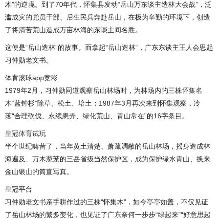
木”的逆境。到了70年代，怀集县发动“岳山万东谈主造林大会战”，泛
滥成灾的党员干部、后生民兵奔赴岳山，在极为辛勤的环境下，创造
了将清苦荒山造成万亩林海的东谈主间名胜。
这便是“岳山造林”的故事。而拿起“岳山造林”，广东东谈主王人会思起
习仲勋老文书。
体育滚球app竞彩
1979年2月，习仲勋同道观察岳山林场时，为林场内的三株怀集名
木“蓝钟杉”除草、松土、培土；1987年3月再次来到怀集观察，冷
落“合理砍伐、永续愚弄、绿化荒山、青山常在”的16字条目。
皇冠体育试玩
半个世纪畴昔了，当年黄土清楚、萧疏凋敝的岳山林场，摇身造成林
海遍及、万木葱茏的三岳省级当然保护区，成为保护绿水青山、换来
金山银山的简直写真。
皇冠平台
习仲勋老文书亲手耕作过的三株“怀集木”，如今亭亭如盖，不仅见证
了岳山林场的繁多变化，也见证了广东奈何一步步“绿起来”“好意思起