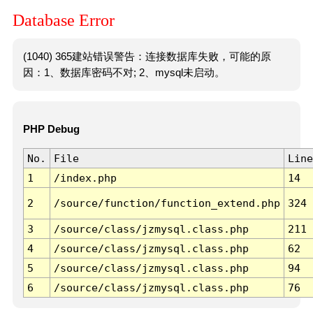
Database Error
(1040) 365建站错误警告：连接数据库失败，可能的原
因：1、数据库密码不对; 2、mysql未启动。
PHP Debug
No.
File
Line
1
/index.php
14
2
/source/function/function_extend.php
324
3
/source/class/jzmysql.class.php
211
4
/source/class/jzmysql.class.php
62
5
/source/class/jzmysql.class.php
94
6
/source/class/jzmysql.class.php
76