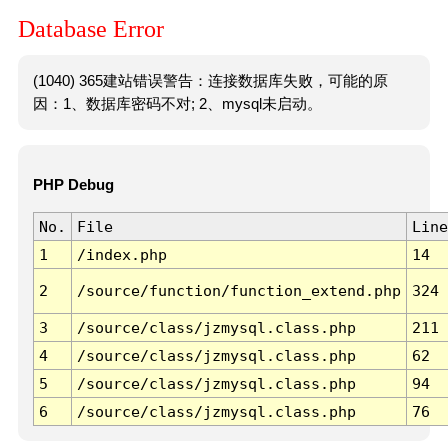
Database Error
(1040) 365建站错误警告：连接数据库失败，可能的原
因：1、数据库密码不对; 2、mysql未启动。
PHP Debug
No.
File
Line
1
/index.php
14
2
/source/function/function_extend.php
324
3
/source/class/jzmysql.class.php
211
4
/source/class/jzmysql.class.php
62
5
/source/class/jzmysql.class.php
94
6
/source/class/jzmysql.class.php
76