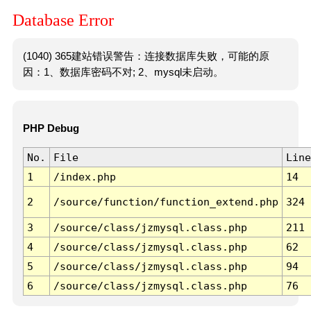
Database Error
(1040) 365建站错误警告：连接数据库失败，可能的原
因：1、数据库密码不对; 2、mysql未启动。
PHP Debug
No.
File
Line
1
/index.php
14
2
/source/function/function_extend.php
324
3
/source/class/jzmysql.class.php
211
4
/source/class/jzmysql.class.php
62
5
/source/class/jzmysql.class.php
94
6
/source/class/jzmysql.class.php
76