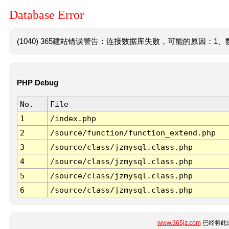
Database Error
(1040) 365建站错误警告：连接数据库失败，可能的原因：1、数
PHP Debug
No.
File
1
/index.php
2
/source/function/function_extend.php
3
/source/class/jzmysql.class.php
4
/source/class/jzmysql.class.php
5
/source/class/jzmysql.class.php
6
/source/class/jzmysql.class.php
www.365jz.com
已经将此