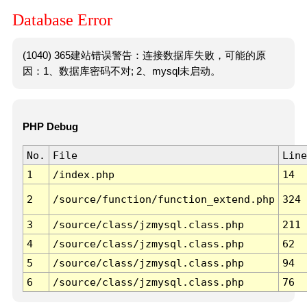
Database Error
(1040) 365建站错误警告：连接数据库失败，可能的原
因：1、数据库密码不对; 2、mysql未启动。
PHP Debug
No.
File
Line
1
/index.php
14
2
/source/function/function_extend.php
324
3
/source/class/jzmysql.class.php
211
4
/source/class/jzmysql.class.php
62
5
/source/class/jzmysql.class.php
94
6
/source/class/jzmysql.class.php
76